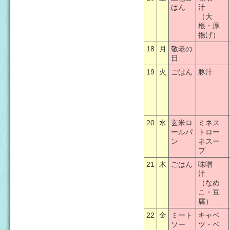
はん
汁
（大
根・厚
揚げ）
18
月
敬老の
日
19
火
ごはん
豚汁
20
水
玄米ロ
ミネス
ールパ
トロー
ン
ネスー
プ
21
木
ごはん
味噌
汁
（なめ
こ・豆
腐）
22
金
ミート
キャベ
ソー
ツ・ベ