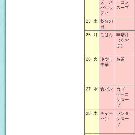
ス ス
ーコン
パゲッ
スープ
ティ
23
土
秋分の
日
25
月
ごはん
味噌汁
（あお
さ）
26
火
冷やし
お茶
中華
27
水
食パン
カブ・
ベーコ
ンスー
プ
28
木
チャー
ワンタ
ハン
ンスー
プ