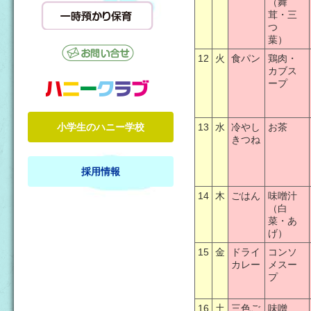
（舞
茸・三
つ
葉）
12
火
食パン
鶏肉・
カブス
ープ
小学生のハニー学校
13
水
冷やし
お茶
きつね
採用情報
14
木
ごはん
味噌汁
（白
菜・あ
げ）
15
金
ドライ
コンソ
カレー
メスー
プ
16
土
三色ご
味噌