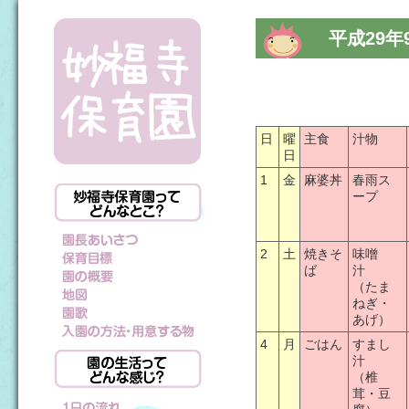
平成29年
日
曜
主食
汁物
日
1
金
麻婆丼
春雨ス
ープ
2
土
焼きそ
味噌
ば
汁
（たま
ねぎ・
あげ）
4
月
ごはん
すまし
汁
（椎
茸・豆