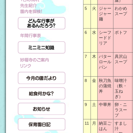
腐）
5
火
ジャー
わかめ
ジャー
スープ
麺
6
水
シーフ
ポトフ
ードド
リア
7
木
バター
具沢山
ロール
スープ
パン
8
金
秋刀魚
味噌汁
の蒲焼
（麩・
丼
玉ね
ぎ）
9
土
中華丼
卵・ニ
ラスー
プ
11
月
納豆ご
すまし
はん
汁