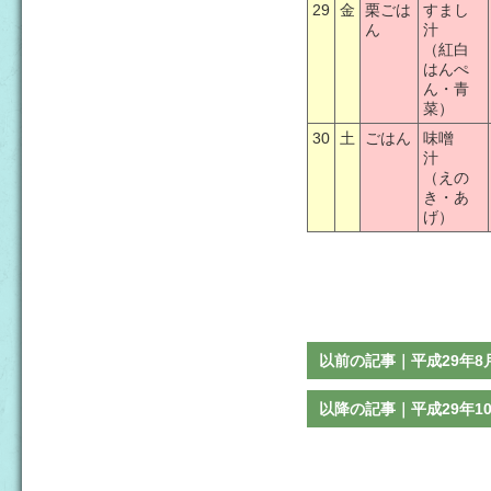
29
金
栗ごは
すまし
ん
汁
（紅白
はんぺ
ん・青
菜）
30
土
ごはん
味噌
汁
（えの
き・あ
げ）
以前の記事｜平成29年8
以降の記事｜平成29年1