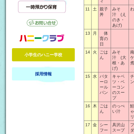
ィ
11
土
親子
みそ
丼
汁 (え
のき・
あげ)
13
月
体
育の
日
14
火
ごは
みそ
小学生のハニー学校
ん
汁 (大
根・あ
げ)
採用情報
15
水
バタ
キャベ
ーロ
ツ・ベ
ール
ーコン
パン
のスー
プ
16
木
ごは
のっぺ
ん
い汁
17
金
シー
具沢山
フー
スープ