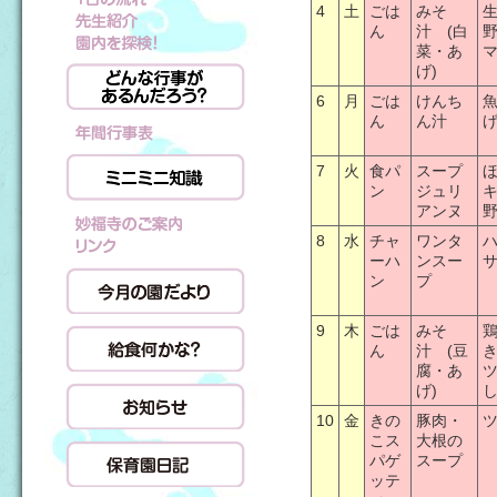
4
土
ごは
みそ
ん
汁 (白
菜・あ
げ)
6
月
ごは
けんち
ん
ん汁
7
火
食パ
スープ
ン
ジュリ
アンヌ
8
水
チャ
ワンタ
ーハ
ンスー
ン
プ
9
木
ごは
みそ
ん
汁 (豆
腐・あ
げ)
10
金
きの
豚肉・
こス
大根の
パゲ
スープ
ッテ