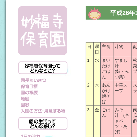
平成26年
日
曜
主食
汁物
日
1
水
まい
すまし
たけ
汁
ごは
(麩・み
ん
つ葉)
2
木
あん
中華ス
かけ
ープ
焼そ
ば
3
金
ごは
みそ
ん
汁 (キ
ャベ
ツ・あ
げ)