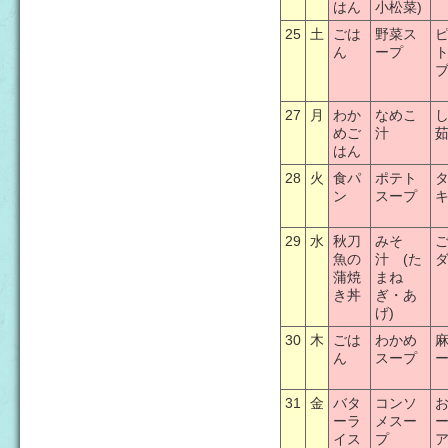
はん
小松菜)
25
土
ごは
野菜ス
ん
ープ
27
月
わか
なめこ
めご
汁
はん
28
火
食パ
ポテト
ン
スープ
29
水
秋刀
みそ
魚の
汁 (た
蒲焼
まね
き丼
ぎ・あ
げ)
30
木
ごは
わかめ
ん
スープ
31
金
バタ
コンソ
ーラ
メスー
イス
プ