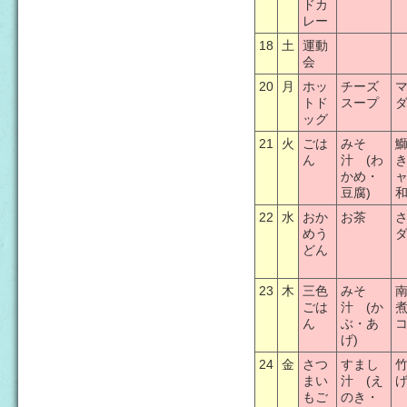
ドカ
レー
18
土
運動
会
20
月
ホッ
チーズ
トド
スープ
ッグ
21
火
ごは
みそ
ん
汁 (わ
かめ・
豆腐)
22
水
おか
お茶
めう
どん
23
木
三色
みそ
ごは
汁 (か
ん
ぶ・あ
げ)
24
金
さつ
すまし
まい
汁 (え
もご
のき・