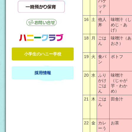
パゲ
ッテ
ィ
16
土
他人
味噌汁（し
丼
めじ・あ
げ）
18
月
ごは
味噌汁（あ
ん
おさ）
小学生のハニー学校
19
火
食パ
ポトフ
ン
採用情報
20
水
ふり
味噌汁
かけ
（じゃが
ごは
芋・わか
ん
め）
21
木
ごは
田舎汁
ん
22
金
カレ
お茶
ーう