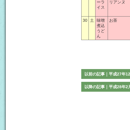
ーラ
リアンヌ
イス
30
土
味噌
お茶
煮込
うど
ん
以前の記事｜平成27年1
以降の記事｜平成28年2