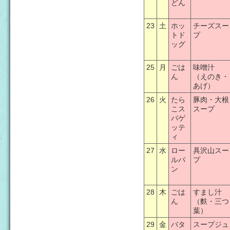
どん
23
土
ホッ
チーズスー
トド
プ
ッグ
25
月
ごは
味噌汁
ん
（えのき・
あげ）
26
火
たら
豚肉・大根
こス
スープ
パゲ
ッテ
ィ
27
水
ロー
具沢山スー
ルパ
プ
ン
28
木
ごは
すまし汁
ん
（麩・三つ
葉）
29
金
バタ
スープジュ