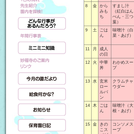
8
金
から
すまし汁
みも
（紅白はん
ち
ぺん・三つ
葉）
9
土
ごは
味噌汁（白
ん
菜・あげ）
11
月
成人
の日
12
火
中華
わかめスー
丼
プ
13
水
玄米
クラムチャ
ロー
ウダー
ルパ
ン
14
木
ごは
味噌汁（大
ん
根・あげ）
15
金
きの
コンソメス
こス
ープ