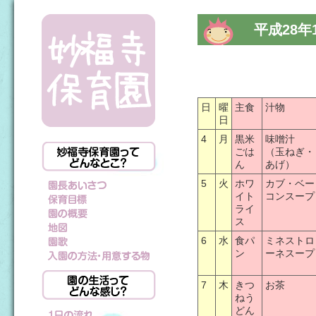
平成28年
日
曜
主食
汁物
日
4
月
黒米
味噌汁
ごは
（玉ねぎ・
ん
あげ）
5
火
ホワ
カブ・ベー
イト
コンスープ
ライ
ス
6
水
食パ
ミネストロ
ン
ーネスープ
7
木
きつ
お茶
ねう
どん