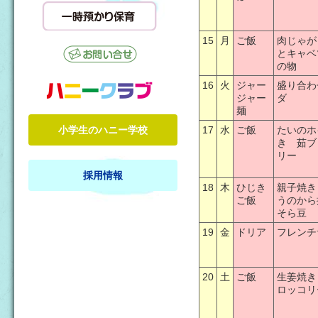
15
月
ご飯
肉じゃが
とキャベ
の物
16
火
ジャー
盛り合わ
ジャー
ダ
麺
小学生のハニー学校
17
水
ご飯
たいのホ
き 茹ブ
リー
採用情報
18
木
ひじき
親子焼き
ご飯
うのか
そら豆
19
金
ドリア
フレンチ
20
土
ご飯
生姜焼き
ロッコリ