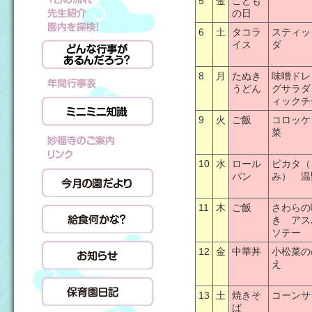
5
金
こども
の日
6
土
タコラ
スティッ
イス
ダ
8
月
たぬき
味噌ドレ
うどん
グサラダ
ィックチ
9
火
ご飯
コロッケ
菜
10
水
ロール
ピカタ（
パン
み） 温
11
木
ご飯
さわらの
き アス
ソテー
12
金
中華丼
小松菜の
え
13
土
焼きそ
コーンサ
ば