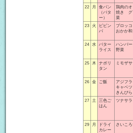
22
月
食パン
鶏肉のオ
（バタ
焼き グ
ー）
菜
23
火
ビビン
ブロッコ
バ
おかか和
24
水
バター
ハンバー
ライス
野菜
25
木
ナポリ
ミモザサ
タン
26
金
ご飯
アジフラ
キャベツ
きんぴら
27
土
三色ご
ツナサラ
はん
29
月
ドライ
さいころ
カレー