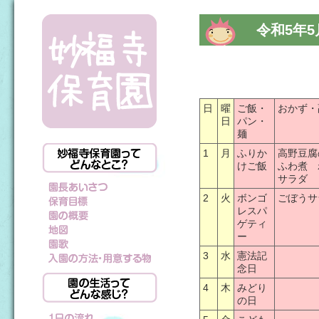
令和5年5
日
曜
ご飯・
おかず・
日
パン・
麺
1
月
ふりか
高野豆腐
けご飯
ふわ煮 
サラダ
2
火
ボンゴ
ごぼうサ
レスパ
ゲティ
ー
3
水
憲法記
念日
4
木
みどり
の日