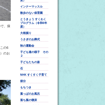
度）
インナーマッスル
散歩のない保育園
とうきょう すくわく
プログラム（令和6年
ので、保
度）
大根掘り
うさぎのお葬式
秋の運動会
この6
子ども達の様子 その
）のお
２
子どもたちの姿
石
NHK すくすく子育て
節分
もちつき
葉っぱのお風呂
落ち葉の寝床