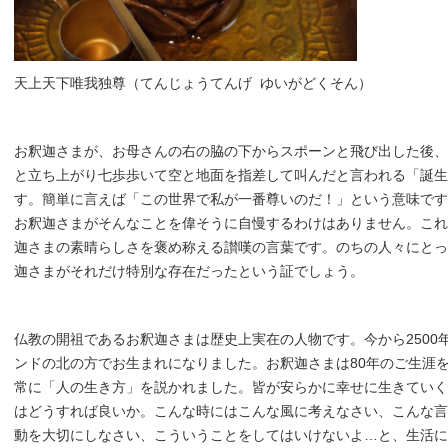
天上天下唯我独尊（てんじょうてんげ ゆいがどくそん）
お釈迦さまが、お母さんの右の脇の下からスポーンと飛び出した後、
と立ち上がり七歩歩いて空と地面を指差して叫んだと言われる「誕生
す。簡単に言えば「この世界で私が一番尊いのだ！」という意味です
お釈迦さまがそんなことを偉そうに自慢するわけはありません。これ
迦さまの素晴らしさを褒め称える讃嘆の言葉です。のちの人々にとっ
迦さまがそれだけ特別な存在だったという証でしょう。
仏教の開祖であるお釈迦さまは歴史上実在の人物です。今から2500
ンドの北の方でお生まれになりました。お釈迦さまは80年のご生涯
常に「人の生き方」を説かれました。皆が安らかに幸せに生きていく
はどうすれば良いか。こんな時にはこんな風に考えなさい、こんな言
動を大切にしなさい、こういうことをしてはいけないよ…と、生活に