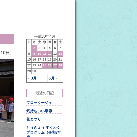
平成30年4月
日
月
火
水
木
金
土
1
2
3
4
5
6
7
10日］
8
9
10
11
12
13
14
15
16
17
18
19
20
21
22
23
24
25
26
27
28
29
30
« 3月
5月 »
最近の日記
フロッタージュ
気持ちいい季節
花まつり
とうきょう すくわく
プログラム（令和7年