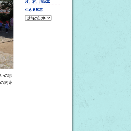
枝、石、消防車
生きる知恵
いの歌
の約束