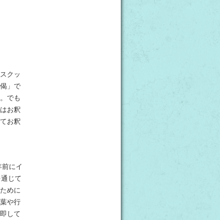
スクッ
偈」で
。でも
はお釈
てお釈
年前にイ
を通じて
ために
葉や行
即して