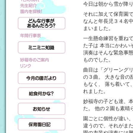
今日は朝から雪が降
それに加えて保育園
なんと年長児３４名
まいました。
一生懸命練習を重ね
た子は 本当にかわい
演奏はそんな緊急事態
ものでした。
曲目は「グリーング
の３曲。 大きな音の
もなく、 落ち着いて
れました。
妙福寺の子ども達、
た。 他の２園も素晴
園ごとに個性が違い、
違うので、それがまた
園の衣装や演奏には興