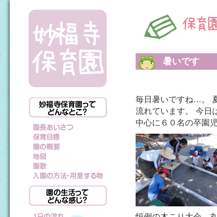
暑いです
毎日暑いですね…。 
流れています。 今日
中心に６０名の卒園
恒例の木こり大会。