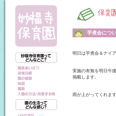
芋煮会につ
明日は芋煮会＆ナイ
実施の有無を明日午
掲載します。
雨が上がってくれま