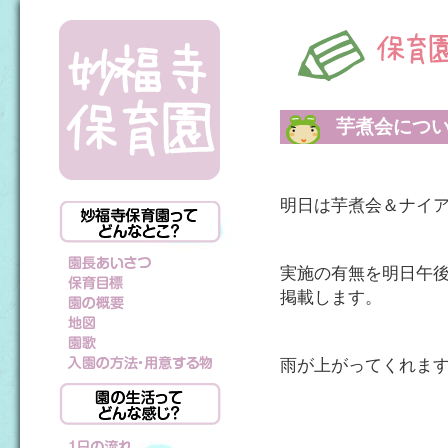
芋煮会につ
明日は芋煮会＆ナイ
実施の有無を明日午
掲載します。
雨が上がってくれま