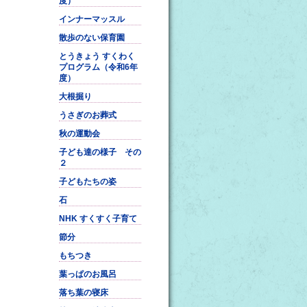
度）
インナーマッスル
散歩のない保育園
とうきょう すくわく
プログラム（令和6年
度）
大根掘り
うさぎのお葬式
秋の運動会
子ども達の様子 その
２
子どもたちの姿
石
NHK すくすく子育て
節分
もちつき
葉っぱのお風呂
落ち葉の寝床