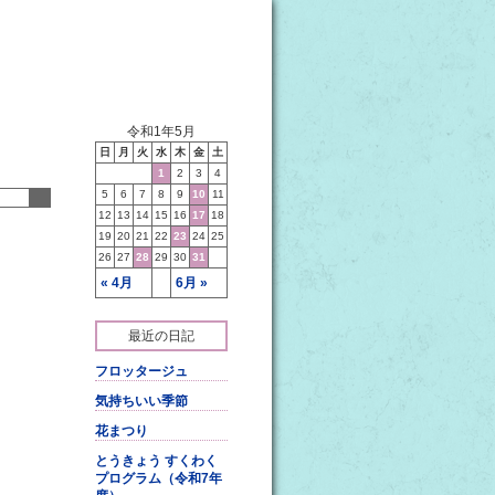
令和1年5月
日
月
火
水
木
金
土
1
2
3
4
5
6
7
8
9
10
11
12
13
14
15
16
17
18
19
20
21
22
23
24
25
26
27
28
29
30
31
« 4月
6月 »
最近の日記
フロッタージュ
気持ちいい季節
花まつり
とうきょう すくわく
プログラム（令和7年