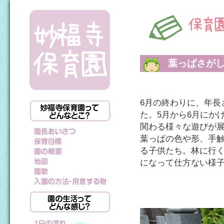
葉っぱさが
6月の終わりに、年長
た。5月から6月にか
関わる様々な遊びが
葉っぱの色や形、手
る子供たち。林に行
になって仕方ない様