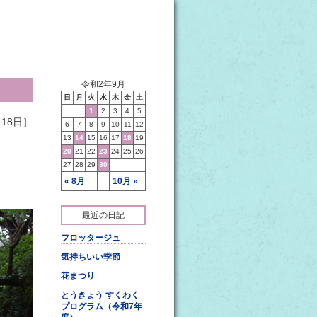
令和2年9月
日
月
火
水
木
金
土
1
2
3
4
5
18日］
6
7
8
9
10
11
12
13
14
15
16
17
18
19
20
21
22
23
24
25
26
27
28
29
30
« 8月
10月 »
最近の日記
フロッタージュ
気持ちいい季節
花まつり
とうきょう すくわく
プログラム（令和7年