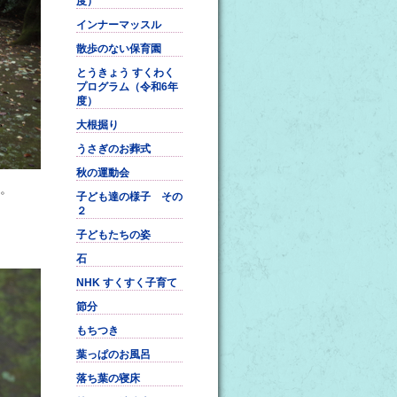
度）
インナーマッスル
散歩のない保育園
とうきょう すくわく
プログラム（令和6年
度）
大根掘り
うさぎのお葬式
秋の運動会
。
子ども達の様子 その
２
子どもたちの姿
石
NHK すくすく子育て
節分
もちつき
葉っぱのお風呂
落ち葉の寝床