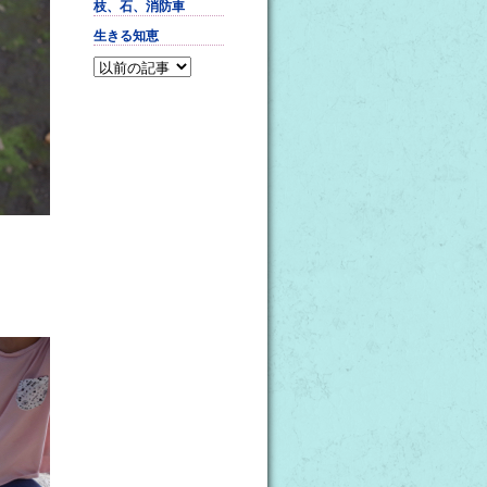
枝、石、消防車
生きる知恵