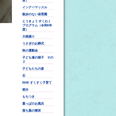
度）
インナーマッスル
散歩のない保育園
とうきょう すくわく
プログラム（令和6年
度）
大根掘り
うさぎのお葬式
秋の運動会
子ども達の様子 その
２
子どもたちの姿
石
NHK すくすく子育て
節分
もちつき
葉っぱのお風呂
落ち葉の寝床