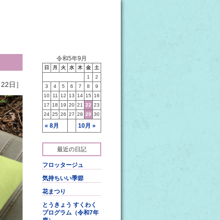
令和5年9月
日
月
火
水
木
金
土
1
2
22日］
3
4
5
6
7
8
9
10
11
12
13
14
15
16
17
18
19
20
21
22
23
24
25
26
27
28
29
30
« 8月
10月 »
最近の日記
フロッタージュ
気持ちいい季節
花まつり
とうきょう すくわく
プログラム（令和7年