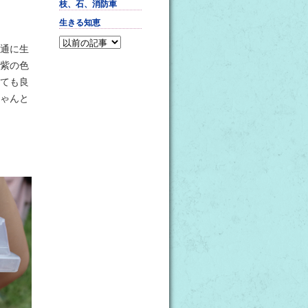
枝、石、消防車
生きる知恵
通に生
紫の色
ても良
ゃんと