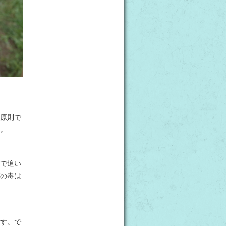
原則で
。
で追い
の毒は
す。で