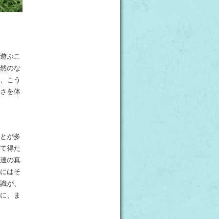
遊ぶこ
然のな
、こう
さを体
とが多
て得た
達の真
にはそ
識が、
に、ま