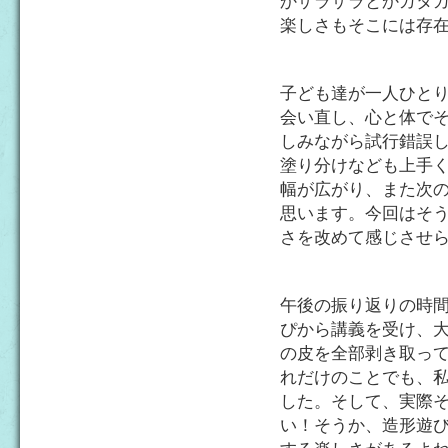
かザラザラとかガタ
楽しさもそこには存
子ども達が一人ひと
会い直し、心と体で
しみながら試行錯誤
塗り分けなども上手
幅が広がり、また次
思います。今回はそ
さを改めて感じさせ
午後の振り返りの時
ぴから講義を受け、
の皮を全部剥き取っ
れだけのことでも、
した。そして、実際
い！そうか、造形遊