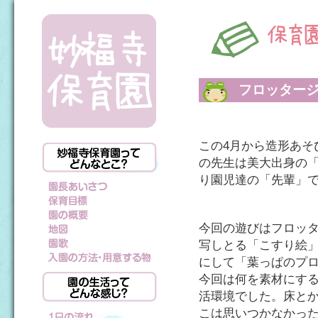
フロッター
この4月から造形あそ
の先生は美大出身の
り園児達の「先輩」です
今回の遊びはフロッ
写しとる「こすり絵
にして「葉っぱのプ
今回は何を素材にす
活環境でした。床と
こは思いつかなかっ