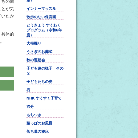
度）
うちの園
ことが気
インナーマッスル
ていたか
散歩のない保育園
とうきょう すくわく
プログラム（令和6年
 具体的
度）
。
大根掘り
うさぎのお葬式
秋の運動会
子ども達の様子 その
２
子どもたちの姿
石
NHK すくすく子育て
節分
もちつき
葉っぱのお風呂
落ち葉の寝床