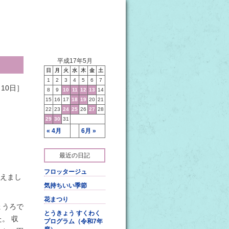
平成17年5月
日
月
火
水
木
金
土
1
2
3
4
5
6
7
10日］
8
9
10
11
12
13
14
15
16
17
18
19
20
21
22
23
24
25
26
27
28
29
30
31
« 4月
6月 »
最近の日記
フロッタージュ
えまし
気持ちいい季節
花まつり
ょうろで
とうきょう すくわく
。 収
プログラム（令和7年