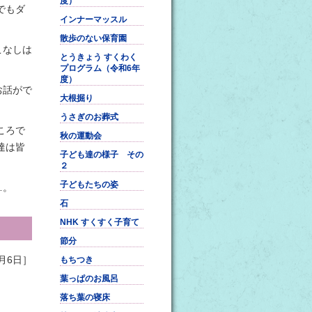
度）
でもダ
インナーマッスル
散歩のない保育園
こなしは
とうきょう すくわく
プログラム（令和6年
度）
お話がで
大根掘り
うさぎのお葬式
ころで
秋の運動会
達は皆
子ども達の様子 その
２
子どもたちの姿
…。
石
NHK すくすく子育て
節分
月6日］
もちつき
葉っぱのお風呂
落ち葉の寝床