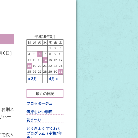
平成19年3月
日
月
火
水
木
金
土
1
2
3
月6日］
4
5
6
7
8
9
10
11
12
13
14
15
16
17
18
19
20
21
22
23
24
25
26
27
28
29
30
31
« 2月
4月 »
最近の日記
フロッタージュ
、お別れ
気持ちいい季節
リハー
花まつり
とうきょう すくわく
プログラム（令和7年
ザで次々