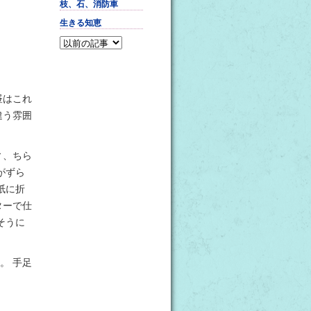
枝、石、消防車
生きる知恵
昼はこれ
違う雰囲
ィ、ちら
がずら
紙に折
ターで仕
そうに
。 手足