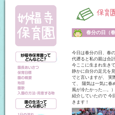
春分の日（
今日は春分の日、春の
代遡ると私の親は合計
今ここに生まれ生きて
静かに自分の足元を見
でと言いますが、 実
て、 陽気は一気に春
風が冷たかった…。）
紹介していたので 今
きます！