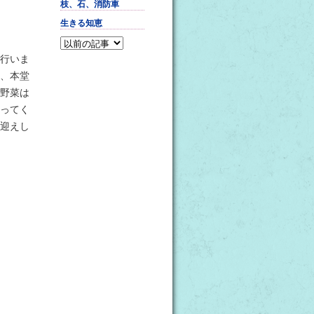
枝、石、消防車
生きる知恵
行いま
、本堂
野菜は
ってく
迎えし