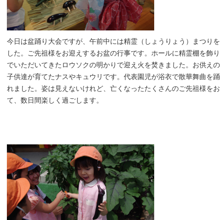
今日は盆踊り大会ですが、午前中には精霊（しょうりょう）まつりを
した。ご先祖様をお迎えするお盆の行事です。ホールに精霊棚を飾り
でいただいてきたロウソクの明かりで迎え火を焚きました。お供えの
子供達が育てたナスやキュウリです。代表園児が浴衣で散華舞曲を踊
れました。姿は見えないけれど、亡くなったたくさんのご先祖様をお
て、数日間楽しく過ごします。