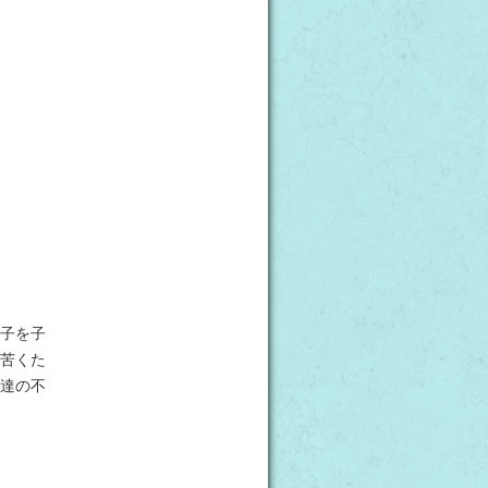
子を子
苦くた
達の不