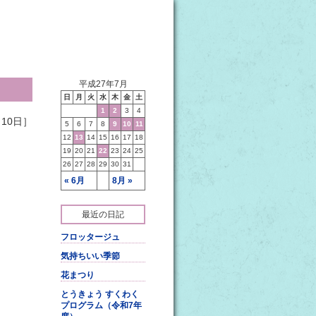
平成27年7月
日
月
火
水
木
金
土
1
2
3
4
10日］
5
6
7
8
9
10
11
12
13
14
15
16
17
18
19
20
21
22
23
24
25
26
27
28
29
30
31
« 6月
8月 »
最近の日記
フロッタージュ
気持ちいい季節
花まつり
とうきょう すくわく
プログラム（令和7年