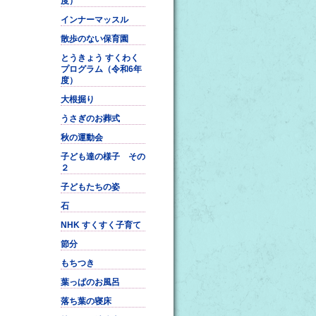
度）
インナーマッスル
散歩のない保育園
とうきょう すくわく
プログラム（令和6年
度）
大根掘り
うさぎのお葬式
秋の運動会
子ども達の様子 その
２
子どもたちの姿
石
NHK すくすく子育て
節分
もちつき
葉っぱのお風呂
落ち葉の寝床