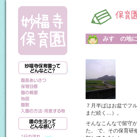
みすゞの地
７月半ばはお盆でフ
まだ続く…）。
そんなこんなで留守
た。 で、その保育研