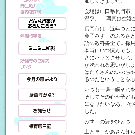
加してきました。
会場は山口県長門市
温泉。 （写真は空港
長門市は、近年つと
金子みすゞのふるさと
語の教科書全てに採
本当にいつ読んでも
さにハッとさせられ、
が洗われる思いがしま
はたくさんのいのちや
るのだということを
いつも一瞬一瞬それ
そしてその心を子ど
になりたいなあ。 そ
した。
みすゞの詩をひとつ
土と草 かあさん知