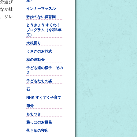
度）
分遊び
インナーマッスル
なか林
。ジレ
散歩のない保育園
とうきょう すくわく
プログラム（令和6年
度）
大根掘り
うさぎのお葬式
秋の運動会
子ども達の様子 その
２
子どもたちの姿
石
NHK すくすく子育て
節分
もちつき
葉っぱのお風呂
落ち葉の寝床