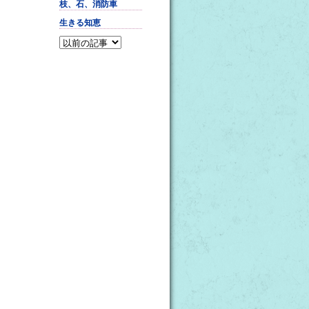
枝、石、消防車
生きる知恵