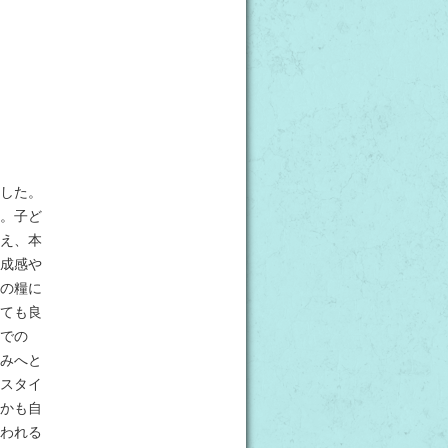
した。
。子ど
え、本
成感や
の糧に
ても良
での
みへと
スタイ
かも自
われる