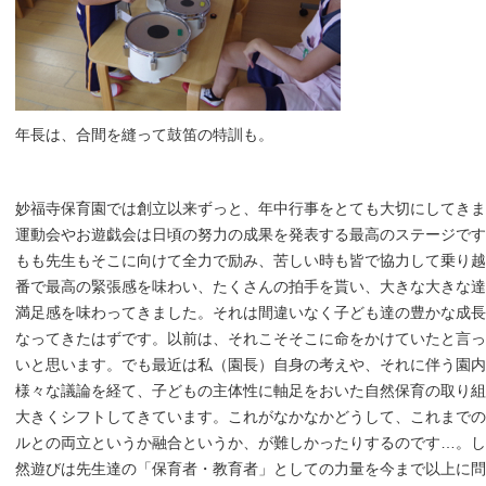
年長は、合間を縫って鼓笛の特訓も。
妙福寺保育園では創立以来ずっと、年中行事をとても大切にしてきま
運動会やお遊戯会は日頃の努力の成果を発表する最高のステージです
もも先生もそこに向けて全力で励み、苦しい時も皆で協力して乗り越
番で最高の緊張感を味わい、たくさんの拍手を貰い、大きな大きな達
満足感を味わってきました。それは間違いなく子ども達の豊かな成長
なってきたはずです。以前は、それこそそこに命をかけていたと言っ
いと思います。でも最近は私（園長）自身の考えや、それに伴う園内
様々な議論を経て、子どもの主体性に軸足をおいた自然保育の取り組
大きくシフトしてきています。これがなかなかどうして、これまでの
ルとの両立というか融合というか、が難しかったりするのです…。し
然遊びは先生達の「保育者・教育者」としての力量を今まで以上に問