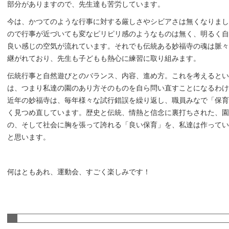
部分がありますので、先生達も苦労しています。
今は、かつてのような行事に対する厳しさやシビアさは無くなりまし
ので行事が近づいても変なピリピリ感のようなものは無く、明るく自
良い感じの空気が流れています。それでも伝統ある妙福寺の魂は脈々
継がれており、先生も子どもも熱心に練習に取り組みます。
伝統行事と自然遊びとのバランス、内容、進め方。これを考えるとい
は、つまり私達の園のあり方そのものを自ら問い直すことになるわけ
近年の妙福寺は、毎年様々な試行錯誤を繰り返し、職員みなで「保育
く見つめ直しています。歴史と伝統、情熱と信念に裏打ちされた、園
の、そして社会に胸を張って誇れる「良い保育」を、私達は作ってい
と思います。
何はともあれ、運動会、すごく楽しみです！