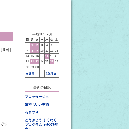
平成26年9月
日
月
火
水
木
金
土
1
2
3
4
5
6
月9日］
7
8
9
10
11
12
13
14
15
16
17
18
19
20
21
22
23
24
25
26
27
28
29
30
« 8月
10月 »
最近の日記
フロッタージュ
気持ちいい季節
花まつり
とうきょう すくわく
です
プログラム（令和7年