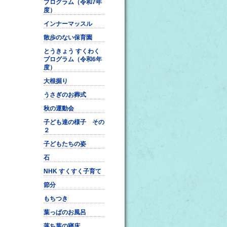
プログラム（令和7年
度）
インナーマッスル
散歩のない保育園
とうきょう すくわく
プログラム（令和6年
度）
大根掘り
うさぎのお葬式
秋の運動会
子ども達の様子 その
２
子どもたちの姿
石
NHK すくすく子育て
節分
もちつき
葉っぱのお風呂
落ち葉の寝床