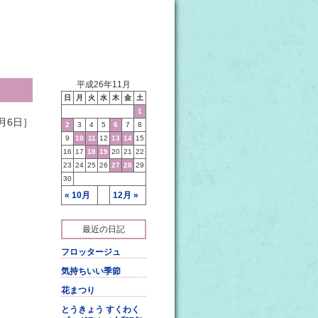
平成26年11月
日
月
火
水
木
金
土
1
月6日］
2
3
4
5
6
7
8
9
10
11
12
13
14
15
16
17
18
19
20
21
22
23
24
25
26
27
28
29
30
« 10月
12月 »
最近の日記
フロッタージュ
気持ちいい季節
花まつり
とうきょう すくわく