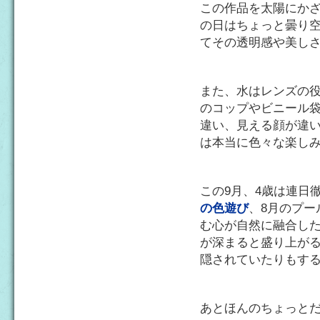
この作品を太陽にか
の日はちょっと曇り
てその透明感や美し
また、水はレンズの
のコップやビニール
違い、見える顔が違
は本当に色々な楽し
この9月、4歳は連日
の色遊び
、8月のプー
む心が自然に融合し
が深まると盛り上が
隠されていたりもす
あとほんのちょっと