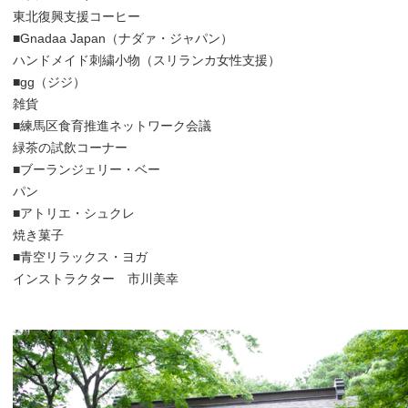
東北復興支援コーヒー
■
Gnadaa Japan（ナダァ・ジャパン）
ハンドメイド刺繍小物（スリランカ女性支援）
■
gg（ジジ）
雑貨
■
練馬区食育推進ネットワーク会議
緑茶の試飲コーナー
■ブーランジェリー・ベー
パン
■アトリエ・シュクレ
焼き菓子
■
青空リラックス・ヨガ
インストラクター 市川美幸