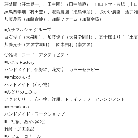
荘埜園（荘埜晃一）、田中園芸（田中誠蔵）、山口トマト農場（山口
練馬四季畑（村田豊）、瀧島農園（瀧島伸彦）、さかい農園（酒井雅
加藤農園（加藤泰範）、加藤ファーム（加藤幸蔵）
■
女子マルシェ グループ
白石俊子（大泉町）、加藤優子（大泉学園町）、五十嵐まり子（土支
加藤光子（大泉学園町）、鈴木由利（南大泉）
◯雑貨・フード・アクティビティ
■いこ’s Factory
ハンドメイド、似顔絵、花文字、カラーセラピー
■
amicoのいえ
ハンドメイド（布小物）
■
みどりのこみち
アクセサリー、布小物、洋服、ドライフラワーアレンジメント
■
aromakana
ハンドメイド・ワークショップ
■
（社福）あかねの会
雑貨・加工食品
■
カフェ・コナール