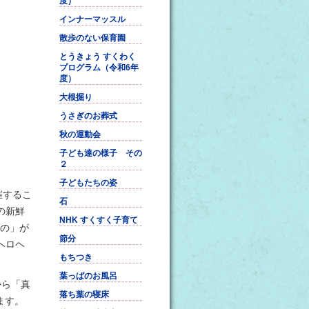
度）
インナーマッスル
散歩のない保育園
とうきょう すくわく
プログラム（令和6年
度）
大根掘り
うさぎのお葬式
秋の運動会
子ども達の様子 その
２
子どもたちの姿
催するこ
石
の新鮮
NHK すくすく子育て
の」が
節分
ヘロヘ
もちつき
葉っぱのお風呂
から「真
落ち葉の寝床
れます。