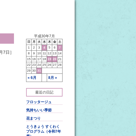
平成30年7月
日
月
火
水
木
金
土
1
2
3
4
5
6
7
月7日］
8
9
10
11
12
13
14
15
16
17
18
19
20
21
22
23
24
25
26
27
28
29
30
31
« 6月
8月 »
最近の日記
フロッタージュ
気持ちいい季節
花まつり
とうきょう すくわく
プログラム（令和7年