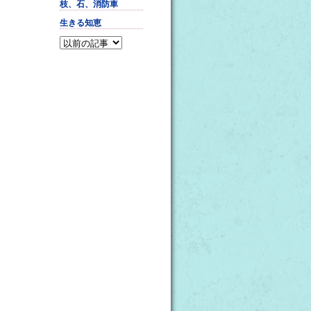
枝、石、消防車
生きる知恵