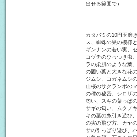
出せる範囲で）
カタバミの10円玉磨
ス、蜘蛛の巣の模様
ギンナンの若い実、
コヅチのひっつき虫
ラの柔肌のような葉
の固い葉と大きな花
ジムシ、コガネムシ
山桜のサクランボの
の種の秘密、シロザ
匂い、スギの葉っぱ
サギの匂い、ムクノ
キの葉の糸引き遊び
の実の飛び方、カヤ
サの引っぱり遊び、