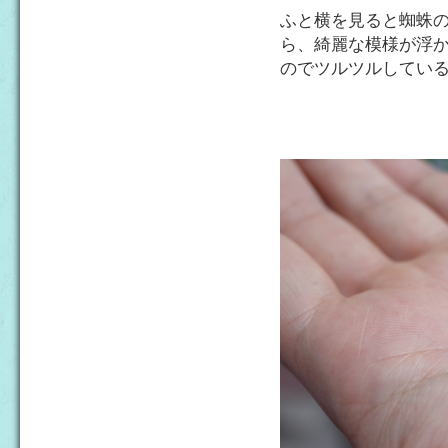
ふと横を見ると蜘蛛
ら、綺麗な模様が浮
のでツルツルしてい