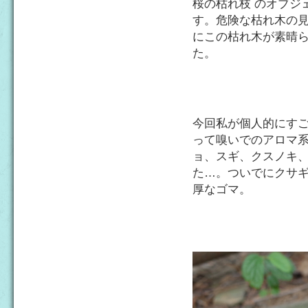
桜の枯れ枝 のオブジ
す。危険な枯れ木の
にこの枯れ木が素晴
た。
今回私が個人的にす
って嗅いでのアロマ
ョ、スギ、クスノキ
た…。ついでにクサ
厚なゴマ。