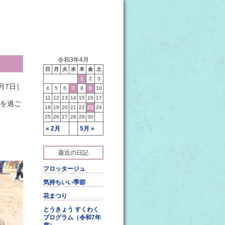
令和3年4月
日
月
火
水
木
金
土
1
2
3
月7日］
4
5
6
7
8
9
10
11
12
13
14
15
16
17
を過ご
18
19
20
21
22
23
24
25
26
27
28
29
30
« 2月
5月 »
最近の日記
フロッタージュ
気持ちいい季節
花まつり
とうきょう すくわく
プログラム（令和7年