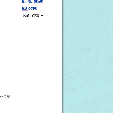
枝、石、消防車
生きる知恵
べて橋