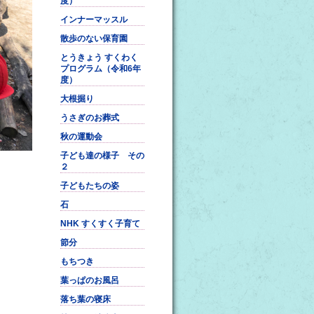
度）
インナーマッスル
散歩のない保育園
とうきょう すくわく
プログラム（令和6年
度）
大根掘り
うさぎのお葬式
秋の運動会
子ども達の様子 その
２
子どもたちの姿
石
NHK すくすく子育て
節分
もちつき
葉っぱのお風呂
落ち葉の寝床