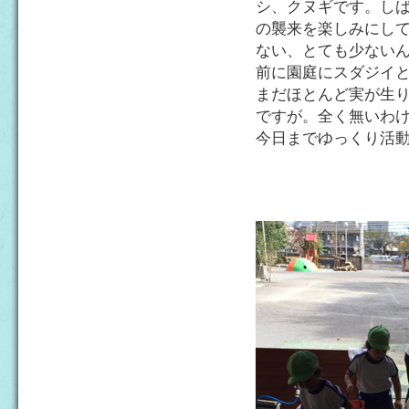
シ、クヌギです。し
の襲来を楽しみにし
ない、とても少ない
前に園庭にスダジイ
まだほとんど実が生
ですが。全く無いわ
今日までゆっくり活