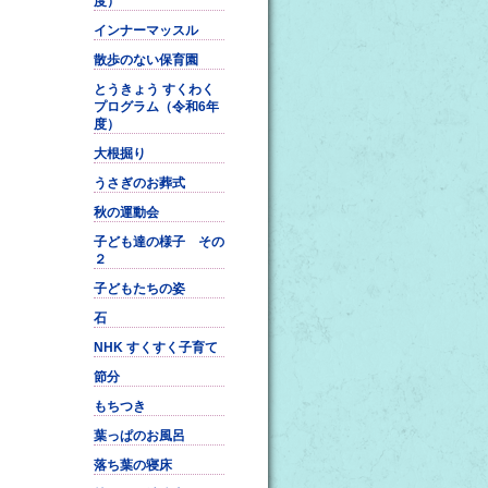
度）
インナーマッスル
散歩のない保育園
とうきょう すくわく
プログラム（令和6年
度）
大根掘り
うさぎのお葬式
秋の運動会
子ども達の様子 その
２
子どもたちの姿
石
NHK すくすく子育て
節分
もちつき
葉っぱのお風呂
落ち葉の寝床