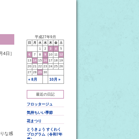
平成27年9月
日
月
火
水
木
金
土
1
2
3
4
5
月4日］
6
7
8
9
10
11
12
13
14
15
16
17
18
19
20
21
22
23
24
25
26
27
28
29
30
« 8月
10月 »
最近の日記
フロッタージュ
気持ちいい季節
花まつり
とうきょう すくわく
りな感
プログラム（令和7年