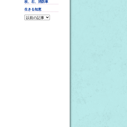
枝、石、消防車
生きる知恵