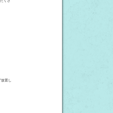
たくさ
ず放置し